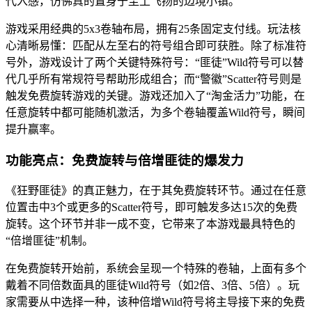
代入感，仿佛真的置身于尘土飞扬的边境小镇。
游戏采用经典的5x3卷轴布局，拥有25条固定支付线。玩法核
心清晰易懂：匹配从左至右的符号组合即可获胜。除了标准符
号外，游戏设计了两个关键特殊符号：“匪徒”Wild符号可以替
代几乎所有常规符号帮助形成组合；而“警徽”Scatter符号则是
触发免费旋转游戏的关键。游戏还加入了“淘金活力”功能，在
任意旋转中都可能随机激活，为多个卷轴覆盖Wild符号，瞬间
提升赢率。
功能亮点：免费旋转与倍增匪徒的爆发力
《狂野匪徒》的真正魅力，在于其免费旋转环节。通过在任意
位置击中3个或更多的Scatter符号，即可触发多达15次的免费
旋转。这个环节并非一成不变，它带来了本游戏最具特色的
“倍增匪徒”机制。
在免费旋转开始前，系统会呈现一个特殊的卷轴，上面有多个
戴着不同倍数面具的匪徒Wild符号（如2倍、3倍、5倍）。玩
家需要从中选择一种，该种倍增Wild符号将主导接下来的免费