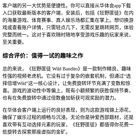
客户端的另一大优势是便捷性。你可以直接从华体会app下载
入口获取最新版本的客户端，安装后，包括《狂野匪徒》在内
的海量游戏、体育赛事、真人娱乐场都汇集在掌上。想切换游
戏或查看账户详情，只需轻点几下，无需反复跳转网页，体验
完整而统一。这对于喜欢随时随地享受游戏乐趣的玩家来说，
至关重要。
综合评价：值得一试的趣味之作
总的来说，《狂野匪徒 Wild Bandito》是一款制作精良、趣味
性强的视频老虎机。它没有过于复杂的嵌套机制，但通过“选
择倍增Wild”这一核心设计，让免费旋转环节充满了变数和惊
喜。游戏的波动性中等偏上，既有小额频繁的获胜保持节奏，
也有在免费旋转中通过倍数叠加斩获可观奖励的潜力。
在华体会客户端上运行的良好表现，则为这款游戏锦上添花，
确保了娱乐过程的顺畅与沉浸。无论你是钟爱西部题材，还是
喜欢带有互动选择元素的玩家，《狂野匪徒》都值得你花费一
些旋转去探索那座虚拟的金矿。