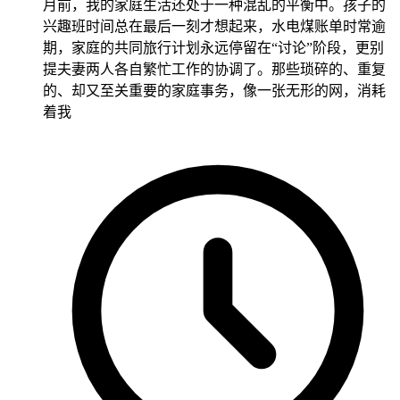
月前，我的家庭生活还处于一种混乱的平衡中。孩子的
兴趣班时间总在最后一刻才想起来，水电煤账单时常逾
期，家庭的共同旅行计划永远停留在“讨论”阶段，更别
提夫妻两人各自繁忙工作的协调了。那些琐碎的、重复
的、却又至关重要的家庭事务，像一张无形的网，消耗
着我