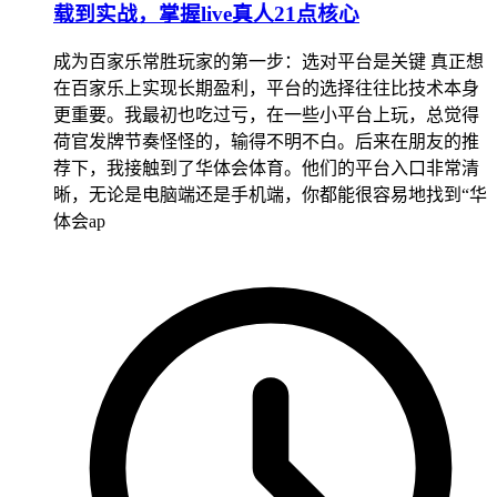
载到实战，掌握live真人21点核心
成为百家乐常胜玩家的第一步：选对平台是关键 真正想
在百家乐上实现长期盈利，平台的选择往往比技术本身
更重要。我最初也吃过亏，在一些小平台上玩，总觉得
荷官发牌节奏怪怪的，输得不明不白。后来在朋友的推
荐下，我接触到了华体会体育。他们的平台入口非常清
晰，无论是电脑端还是手机端，你都能很容易地找到“华
体会ap