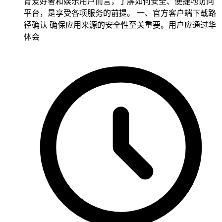
育爱好者和娱乐用户而言，了解如何安全、便捷地访问
平台，是享受各项服务的前提。 一、官方客户端下载路
径确认 确保应用来源的安全性至关重要。用户应通过华
体会