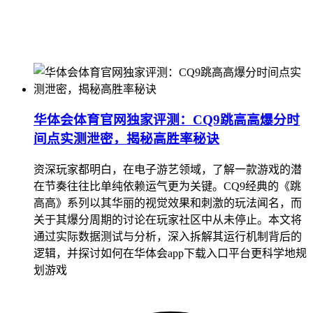
华体会体育官网独家评测：CQ9跳高高爆分时
间点实测泄密，揭秘高胜率秘诀
资深玩家都明白，在电子游艺领域，了解一款游戏的潜
在节奏往往比单纯依赖运气更为关键。CQ9经典的《跳
高高》系列以其华丽的视觉效果和刺激的玩法闻名，而
关于其爆分周期的讨论在玩家社区中从未停止。本文将
通过实际数据测试与分析，深入拆解其运行机制背后的
逻辑，并探讨如何在华体会app下载入口平台更科学地规
划游戏