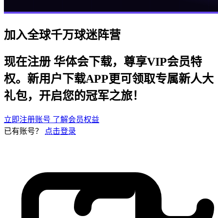
加入全球千万球迷阵营
现在注册
华体会下载
，尊享VIP会员特
权。新用户下载APP更可领取专属新人大
礼包，开启您的冠军之旅！
立即注册账号
了解会员权益
已有账号？
点击登录