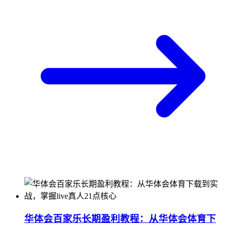
华体会百家乐长期盈利教程：从华体会体育下