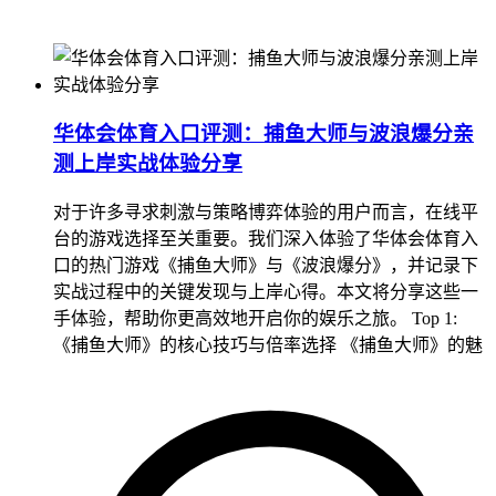
华体会体育入口评测：捕鱼大师与波浪爆分亲
测上岸实战体验分享
对于许多寻求刺激与策略博弈体验的用户而言，在线平
台的游戏选择至关重要。我们深入体验了华体会体育入
口的热门游戏《捕鱼大师》与《波浪爆分》，并记录下
实战过程中的关键发现与上岸心得。本文将分享这些一
手体验，帮助你更高效地开启你的娱乐之旅。 Top 1:
《捕鱼大师》的核心技巧与倍率选择 《捕鱼大师》的魅