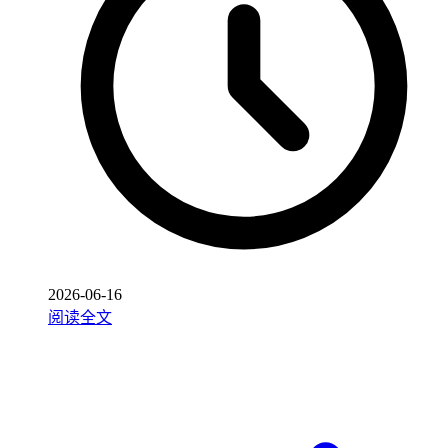
2026-06-16
阅读全文