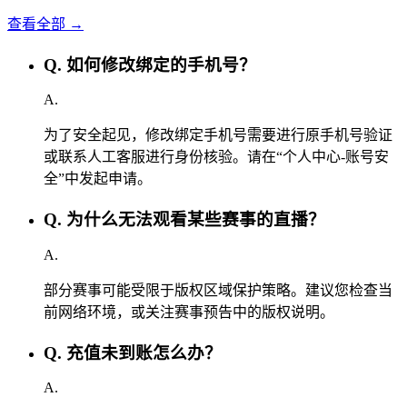
查看全部 →
Q.
如何修改绑定的手机号？
A.
为了安全起见，修改绑定手机号需要进行原手机号验证
或联系人工客服进行身份核验。请在“个人中心-账号安
全”中发起申请。
Q.
为什么无法观看某些赛事的直播？
A.
部分赛事可能受限于版权区域保护策略。建议您检查当
前网络环境，或关注赛事预告中的版权说明。
Q.
充值未到账怎么办？
A.