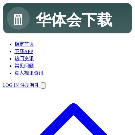
稳定首页
下载APP
热门资讯
常见问题
真人视讯资讯
LOG IN
注册有礼