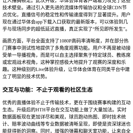
让人捶胸顿足。此次升级，华体会体育客户端着力攻克了这些
技术壁垒。通过引入更先进的流媒体传输协议和全球CDN节
点优化，直播信号的稳定性和传输速度得到了显著提升。用户
现在通过华体会app下载入口获取的最新版本，可以体验到几
乎与现场同步的超低延迟直播，真正实现了“所见即所发生”。
画质方面，平台全面支持了1080P高码率清晰度，并在部分热
门赛事中测试性地提供了多角度观赛功能。用户不再是被动接
受单一导播视角，而是可以自主选择聚焦于特定球员、教练席
或宏观战术视角，这种掌控感极大地提升了观赛的深度和乐
趣。这种级别的Live体验升级，让华体会体育在同类平台中建
立了明显的技术优势。
交互与功能：不止于观看的社区生态
优秀的直播体验不止于传输技术，更在于围绕赛事构建的互动
生态。升级后的HTH平台在交互功能上做了大量加法。实时
数据面板现在更加详尽和美观，球员跑动热图、即时技术统
计、赔率波动曲线等专业数据被清晰呈现，即使是资深球迷也
能获得新的洞察。同时，增强的弹幕和聊天室功能，让来自全