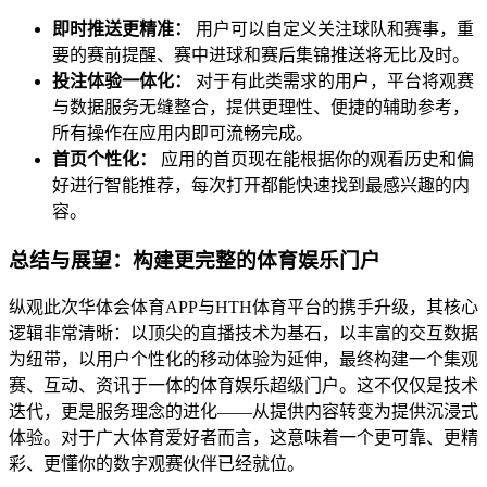
即时推送更精准：
用户可以自定义关注球队和赛事，重
要的赛前提醒、赛中进球和赛后集锦推送将无比及时。
投注体验一体化：
对于有此类需求的用户，平台将观赛
与数据服务无缝整合，提供更理性、便捷的辅助参考，
所有操作在应用内即可流畅完成。
首页个性化：
应用的首页现在能根据你的观看历史和偏
好进行智能推荐，每次打开都能快速找到最感兴趣的内
容。
总结与展望：构建更完整的体育娱乐门户
纵观此次华体会体育APP与HTH体育平台的携手升级，其核心
逻辑非常清晰：以顶尖的直播技术为基石，以丰富的交互数据
为纽带，以用户个性化的移动体验为延伸，最终构建一个集观
赛、互动、资讯于一体的体育娱乐超级门户。这不仅仅是技术
迭代，更是服务理念的进化——从提供内容转变为提供沉浸式
体验。对于广大体育爱好者而言，这意味着一个更可靠、更精
彩、更懂你的数字观赛伙伴已经就位。