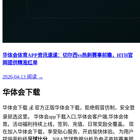
华体会体育APP资讯速递：切尔西vs热刺赛事前瞻，HTH官
网提供精准红单
2026-04-13
阅读
→
华体会下载
华体会下载 💰 官方正版华体会下载，拒绝假冒仿制，安全登
录就选这里。 华体会app下载入口,华体会客户端,华体会体
育。活动福利持续上线，签到、充值、日常奖励全覆盖。 现
在加入华体会下载，享受贴心服务，开启愉快体验。 为用户
提供毫秒级
足球比分
、NBA篮球数据分析及电子竞技赛事预