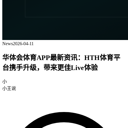
News
2026-04-11
华体会体育APP最新资讯：HTH体育平
台携手升级，带来更佳Live体验
小
小王说